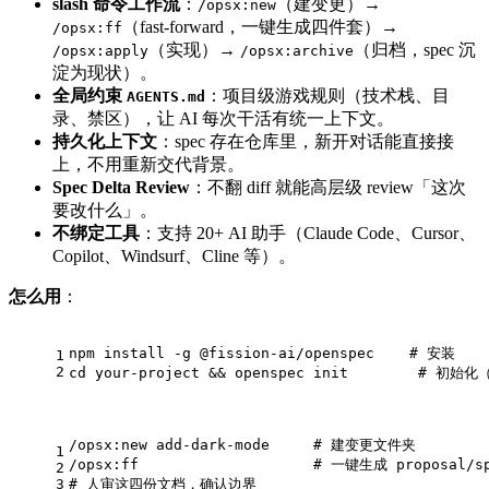
slash 命令工作流
：
（建变更）→
/opsx:new
（fast-forward，一键生成四件套）→
/opsx:ff
（实现）→
（归档，spec 沉
/opsx:apply
/opsx:archive
淀为现状）。
全局约束
：项目级游戏规则（技术栈、目
AGENTS.md
录、禁区），让 AI 每次干活有统一上下文。
持久化上下文
：spec 存在仓库里，新开对话能直接接
上，不用重新交代背景。
Spec Delta Review
：不翻 diff 就能高层级 review「这次
要改什么」。
不绑定工具
：支持 20+ AI 助手（Claude Code、Cursor、
Copilot、Windsurf、Cline 等）。
怎么用
：
npm install -g @fission-ai/openspec    
# 安装
1
2
cd
 your-project && openspec init        
# 初始化
/opsx:new add-dark-mode     # 建变更文件夹
1
/opsx:ff                    # 一键生成 proposal/sp
2
3
# 人审这四份文档，确认边界