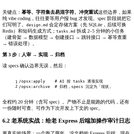
关键点：
幂等、字符集去易混字符、冲突重试
这些边界，如果
纯 vibe coding，往往要等用户报 bug 才发现。spec 阶段就把它
们写明了。
会定存储方案（先 SQLite，后续可换
design.md
Redis）和短码生成方式；
拆成 2–5 分钟的小任务
tasks.md
（建骨架 → 数据模型 → 创建接口 → 跳转接口 → 幂等查重
→ 错误处理）。
第 3 步：人审 → 实现 → 归档
读 specs 确认边界无误，然后：
/opsx:apply    # AI 按 tasks 逐项实现
1
2
/opsx:archive  # 归档，specs 沉淀为「现状」
全程约 20 分钟（含写 spec）。产物不止是能跑的代码，还有
一份随时可查、可作为下次开发上下文的 spec。
6.2 老系统实战：给老 Express 后端加操作审计日志
更真实的场景：一个跑了两年、没文档的 Express 后端，现在