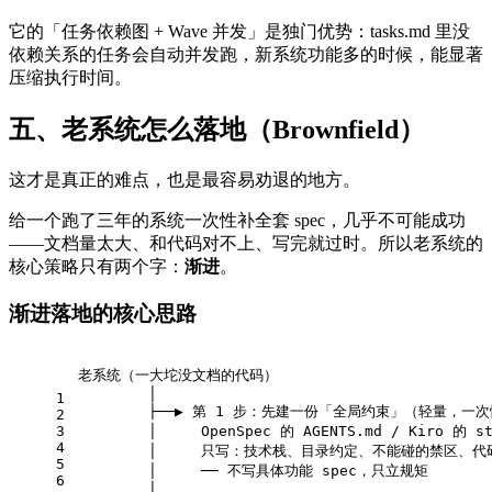
它的「任务依赖图 + Wave 并发」是独门优势：tasks.md 里没
依赖关系的任务会自动并发跑，新系统功能多的时候，能显著
压缩执行时间。
五、老系统怎么落地（Brownfield）
这才是真正的难点，也是最容易劝退的地方。
给一个跑了三年的系统一次性补全套 spec，几乎不可能成功
——文档量太大、和代码对不上、写完就过时。所以老系统的
核心策略只有两个字：
渐进
。
渐进落地的核心思路
老系统（一大坨没文档的代码）
        │
1
        ├──▶ 第 1 步：先建一份「全局约束」（轻量，一
2
3
        │     OpenSpec 的 AGENTS.md / Kiro 的 st
4
        │     只写：技术栈、目录约定、不能碰的禁区、
5
        │     ── 不写具体功能 spec，只立规矩
6
        │