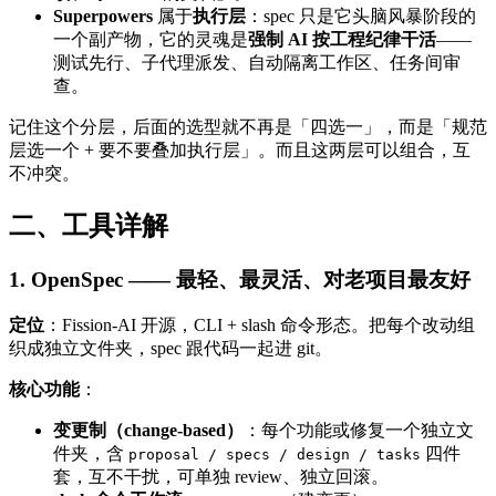
Superpowers
属于
执行层
：spec 只是它头脑风暴阶段的
一个副产物，它的灵魂是
强制 AI 按工程纪律干活
——
测试先行、子代理派发、自动隔离工作区、任务间审
查。
记住这个分层，后面的选型就不再是「四选一」，而是「规范
层选一个 + 要不要叠加执行层」。而且这两层可以组合，互
不冲突。
二、工具详解
1. OpenSpec —— 最轻、最灵活、对老项目最友好
定位
：Fission-AI 开源，CLI + slash 命令形态。把每个改动组
织成独立文件夹，spec 跟代码一起进 git。
核心功能
：
变更制（change-based）
：每个功能或修复一个独立文
件夹，含
四件
proposal / specs / design / tasks
套，互不干扰，可单独 review、独立回滚。