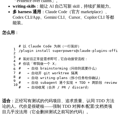
「evidence over claims」。
writing-skills
：能让 AI 自己写新 skill，持续扩展能力。
多 harness 通用
：Claude Code（官方 marketplace）、
Codex CLI/App、Gemini CLI、Cursor、Copilot CLI 等都
能装。
怎么用
：
# 以 Claude Code 为例（一行装好）
1
/plugin install superpowers@claude-plugins-offi
2
3
# 装好后正常提需求即可，它自动接管流程：
4
# 你说「帮我做一个 X」
5
#   → 自动 brainstorming（问你到底要什么）
6
7
#   → 自动开 git worktree 隔离
8
#   → 自动 writing-plans（拆小任务给你确认）
9
#   → 自动 subagent 逐个实现 + TDD + 两阶段 review
10
#   → 自动收尾（合并 / PR / discard）
适合
：正经写有测试的代码项目、追求质量、认同 TDD 方法
论的人。代价是很硬核——强制 TDD 对脚本/配置/文档类项
目几乎没法用（它会删掉测试之前写的代码）。