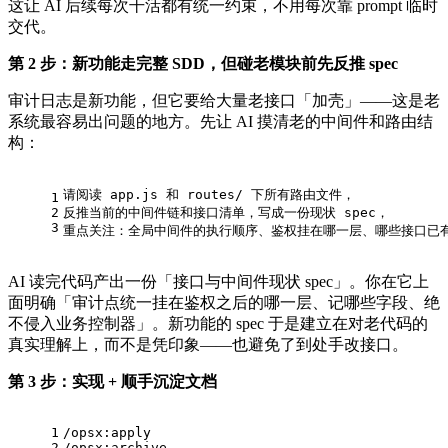
这让 AI 后续每次干活都有统一约束，不用每次靠 prompt 临时
交代。
第 2 步：新功能走完整 SDD，但碰老模块前先反推 spec
审计日志是新功能，但它要给大量老接口「加壳」——这是老
系统最容易出问题的地方。先让 AI 摸清老的中间件和路由结
构：
请阅读 app.js 和 routes/ 下所有路由文件，
1
2
反推当前的中间件链和接口清单，写成一份现状 spec，
3
重点关注：全局中间件的执行顺序、鉴权挂在哪一层、哪些接口已
AI 读完代码产出一份「接口与中间件现状 spec」。你在它上
面明确「审计点统一挂在鉴权之后的哪一层、记哪些字段、绝
不侵入业务控制器」。新功能的 spec 于是建立在对老代码的
真实理解上，而不是凭印象——也避免了到处手改接口。
第 3 步：实现 + 顺手沉淀文档
1
/opsx:apply
2
/opsx:archive