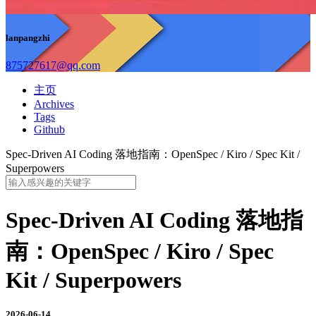
lanpangzhi
875727617@qq.com
主页
Archives
Tags
Github
Spec-Driven AI Coding 落地指南：OpenSpec / Kiro / Spec Kit /
Superpowers
Spec-Driven AI Coding 落地指
南：OpenSpec / Kiro / Spec
Kit / Superpowers
2026-06-14