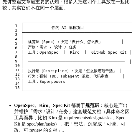
先讲整篇文章最重要的认知：很多人把这四个工具放在一起比
较，其实它们不在同一个层面。
┌──────────────────────────────────────────────
1
│            你的 AI 编程项目                    
2
├──────────────────────────────────────────────
3
│                                              
4
│  规范层（Spec）：决定「做什么、怎么做」        │
5
│  产物：需求 / 设计 / 任务         │
6
7
│  工具：OpenSpec  |  Kiro  |  GitHub Spec Kit │
8
│                                              
9
│  ─────────────────────────────────────────  │
10
│                                              
11
│  执行层（Discipline）：决定「怎么按规范干活」 │
12
│  行为：强制 TDD、subagent 派发、代码审查      │
13
│  工具：Superpowers                            
14
│                                              
15
└──────────────────────────────────────────────
OpenSpec、Kiro、Spec Kit
都属于
规范层
：核心是产出
并维护「需求 / 设计 / 任务」这套规范文档（具体命名因
工具而异，比如 Kiro 是 requirements/design/tasks，Spec
Kit 是 spec/plan/tasks），把「想法」沉淀成「可读、可
改、可 review 的文档」。