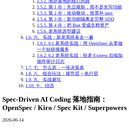
1.5.1.
渐进落地的核心思路
1.5.2.
第 1 步：先立规矩，而不是先写功能
1.5.3.
第 2 步：改动驱动，按需补 spec
1.5.4.
第 3 步：新功能隔离走完整 SDD
1.5.5.
第 4 步：把 Bug 变成文档资产
1.5.6.
老系统选型建议
1.6.
六、实战：新老系统各走一遍
1.6.1.
6.1 新系统实战：用 OpenSpec 从零做
一个短链接服务
1.6.2.
6.2 老系统实战：给老 Express 后端加
操作审计日志
1.7.
七、怎么选：一张决策表
1.8.
八、组合玩法：规范层 + 执行层
1.9.
九、实战避坑
1.10.
十、结语
Spec-Driven AI Coding 落地指南：
OpenSpec / Kiro / Spec Kit / Superpowers
2026-06-14