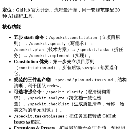
定位
：GitHub 官方开源，流程最严谨，同一套规范能配 30+
种 AI 编码工具。
核心功能
：
五步 slash 命令
：
（立项目原
/speckit.constitution
则）→
（写需求）→
/speckit.specify
（技术方案）→
（拆任
/speckit.plan
/speckit.tasks
务）→
（实现）。
/speckit.implement
Constitution 优先
：第一步先立项目原则
（
），所有后续 spec/plan 都要遵守
constitution.md
它。
规范的三件套产物
：
/
/
，结构
spec.md
plan.md
tasks.md
清晰，利于团队 review。
可选增强命令
：
（澄清模糊需
/speckit.clarify
求）、
（跨文档一致性检
/speckit.analyze
查）、
（生成质量清单，号称「给
/speckit.checklist
英文写的单元测试」）。
：把任务直接转成 GitHub
/speckit.taskstoissues
Issues 做追踪。
Extensions & Presets
：扩展能加新命令/工作流，预设能