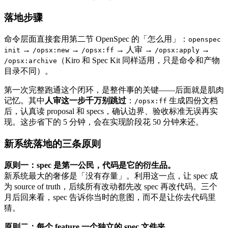
落地步骤
命令层面直接套用第二节 OpenSpec 的「怎么用」：
openspec
→
→
→ 人审 →
→
init
/opsx:new
/opsx:ff
/opsx:apply
（Kiro 和 Spec Kit 同样适用，只是命令和产物
/opsx:archive
目录不同）。
第一次完整跑通这个闭环，是整件事的关键——后面就是肌肉
记忆。其中
人审这一步千万别跳过
：
生成四份文档
/opsx:ff
后，认真读 proposal 和 specs，确认边界、验收标准无误再实
现。这步省下的 5 分钟，会在实现阶段花 50 分钟来还。
新系统落地的三条原则
原则一：spec 是第一公民，代码是它的衍生品。
新系统最大的奢侈是「没有存量」。利用这一点，让 spec 成
为 source of truth，后续所有改动都先改 spec 再改代码。三个
月后回来看，spec 告诉你当时的意图，而不是让你去代码里
猜。
原则二：每个 feature 一个独立的 spec 文件夹。