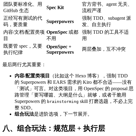
团队要标准化、用
官方背书、agent 无关、
Spec Kit
GitHub 生态
流程严谨
正经写有测试的代
强制 TDD、subagent 派
Superpowers
码，要质量
发、自主执行
内容/文档/配置类项
OpenSpec
或都
强制 TDD 的工具不适
目
不用
用
既要管 spec，又要
OpenSpec +
两层叠加，互不冲突
Superpowers
执行纪律
最后两行尤其重要：
内容/配置类项目
（比如这个 Hexo 博客），强制 TDD
的 Superpowers 和 EARS 需求的 Kiro 都不合适——没有
「测试」可言。对这类项目，用 OpenSpec 的 proposal 思
路管理「要写哪篇、大纲是什么」就够，或者干脆用
Superpowers 的
skill 打磨选题，不必上完
brainstorming
整 SDD。
组合玩法
是进阶选项，下一节展开。
八、组合玩法：规范层 + 执行层