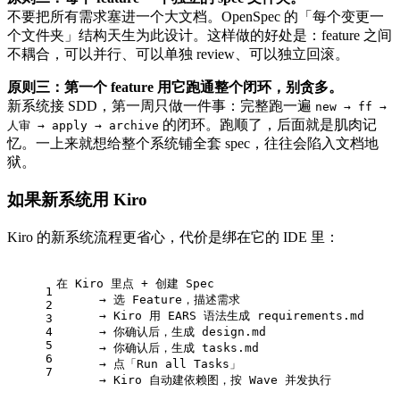
不要把所有需求塞进一个大文档。OpenSpec 的「每个变更一
个文件夹」结构天生为此设计。这样做的好处是：feature 之间
不耦合，可以并行、可以单独 review、可以独立回滚。
原则三：第一个 feature 用它跑通整个闭环，别贪多。
新系统接 SDD，第一周只做一件事：完整跑一遍
new → ff →
的闭环。跑顺了，后面就是肌肉记
人审 → apply → archive
忆。一上来就想给整个系统铺全套 spec，往往会陷入文档地
狱。
如果新系统用 Kiro
Kiro 的新系统流程更省心，代价是绑在它的 IDE 里：
在 Kiro 里点 + 创建 Spec
1
      → 选 Feature，描述需求
2
      → Kiro 用 EARS 语法生成 requirements.md
3
4
      → 你确认后，生成 design.md
5
      → 你确认后，生成 tasks.md
6
      → 点「Run all Tasks」
7
      → Kiro 自动建依赖图，按 Wave 并发执行