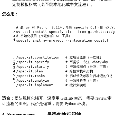
定制模板格式（甚至能本地化成中文流程）。
怎么用
：
# 装 uv 和 Python 3.11+，再装 specify CLI（把 vX
1
uv tool install specify-cli --from git+https://g
2
3
# 初始化项目（指定你的 AI 工具）
4
specify init my-project --integration copilot   
/speckit.constitution   # 立项目原则（一次性）
1
/speckit.specify        # 写需求，专注 what/why
2
/speckit.clarify        # 澄清模糊点（推荐，可选）
3
4
/speckit.plan           # 给技术栈和架构
5
/speckit.tasks          # 拆成带依赖和并行标记的任务
6
/speckit.analyze        # 一致性检查（可选）
7
/speckit.implement      # 按计划实现
适合
：团队规模化铺开、深度用 GitHub 生态、需要 review/审
计流程的组织。代价是偏重，需要 Python 环境。
4. Superpowers —— 最强的执行纪律