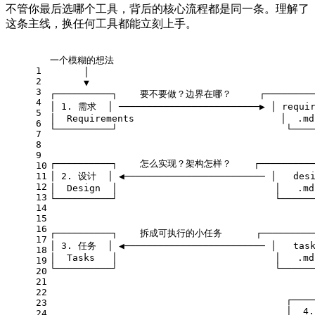
不管你最后选哪个工具，背后的核心流程都是同一条。理解了
这条主线，换任何工具都能立刻上手。
一个模糊的想法
1
      │
2
      ▼
3
┌──────────┐    要不要做？边界在哪？     ┌─────────
4
│ 1. 需求  │ ─────────────────────────▶ │ requir
5
│  Requirements                          │  .md
6
└──────────┘                              └────
7
                                            
8
                                               
9
┌──────────┐    怎么实现？架构怎样？    ┌──────────
10
11
│ 2. 设计  │ ◀───────────────────────── │   desi
12
│  Design  │                            │   .md
13
└──────────┘                            └──────
14
                                            
15
                                               
16
┌──────────┐    拆成可执行的小任务      ┌──────────
17
│ 3. 任务  │ ◀───────────────────────── │   task
18
│  Tasks   │                            │   .md
19
└──────────┘                            └──────
20
                                               
21
                                               
22
                                          ┌────
23
                                          │  4
24