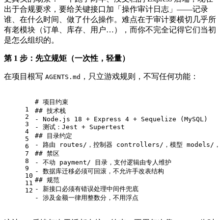
出于合规要求，要给关键接口加「操作审计日志」——记录
谁、在什么时间、做了什么操作。难点在于审计要横切几乎所
有老模块（订单、库存、用户…），而你不完全记得它们当初
是怎么组织的。
第 1 步：先立规矩（一次性，轻量）
在项目根写
，只立游戏规则，不写任何功能：
AGENTS.md
# 项目约束
1
## 技术栈
2
- 
Node.js 18 + Express 4 + Sequelize (MySQL)
3
- 
测试：Jest + Supertest
4
## 目录约定
5
- 
路由 routes/，控制器 controllers/，模型 models/
6
7
## 禁区
8
- 
不动 payment/ 目录，支付逻辑由专人维护
9
- 
数据库迁移必须可回滚，不允许手改表结构
10
## 规范
11
- 
新接口必须有错误处理中间件兜底
12
- 
涉及金额一律用整数分，不用浮点