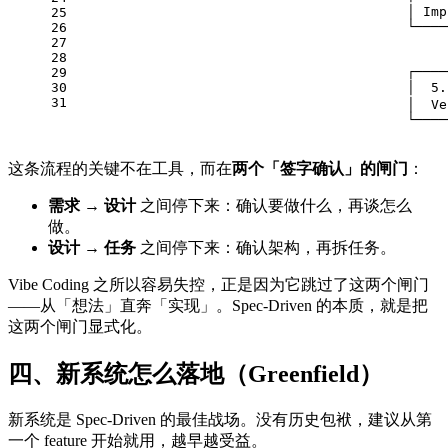
                                          │ Imp
25
                                          └────
26
                                               
27
                                               
28
                                          ┌────
29
30
                                          │  5
31
                                          │  Ve
                                          └────
这条流程的关键不在工具，而在
两个「签字确认」的闸门
：
需求 → 设计
之间停下来：确认要做什么，再谈怎么
做。
设计 → 任务
之间停下来：确认架构，再拆任务。
Vibe Coding 之所以容易失控，正是因为它跳过了这两个闸门
——从「想法」直奔「实现」。Spec-Driven 的本质，就是把
这两个闸门显式化。
四、新系统怎么落地（Greenfield）
新系统是 Spec-Driven 的最佳战场。没有历史包袱，建议从第
一个 feature 开始就用，越早越受益。