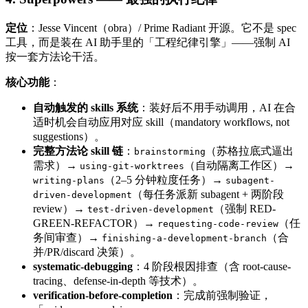
定位
：Jesse Vincent（obra）/ Prime Radiant 开源。它不是 spec
工具，而是装在 AI 助手里的「工程纪律引擎」——强制 AI
按一套方法论干活。
核心功能
：
自动触发的 skills 系统
：装好后不用手动调用，AI 在合
适时机会自动应用对应 skill（mandatory workflows, not
suggestions）。
完整方法论 skill 链
：
（苏格拉底式逼出
brainstorming
需求）→
（自动隔离工作区）→
using-git-worktrees
（2–5 分钟粒度任务）→
writing-plans
subagent-
（每任务派新 subagent + 两阶段
driven-development
review）→
（强制 RED-
test-driven-development
GREEN-REFACTOR）→
（任
requesting-code-review
务间审查）→
（合
finishing-a-development-branch
并/PR/discard 决策）。
systematic-debugging
：4 阶段根因排查（含 root-cause-
tracing、defense-in-depth 等技术）。
verification-before-completion
：完成前强制验证，