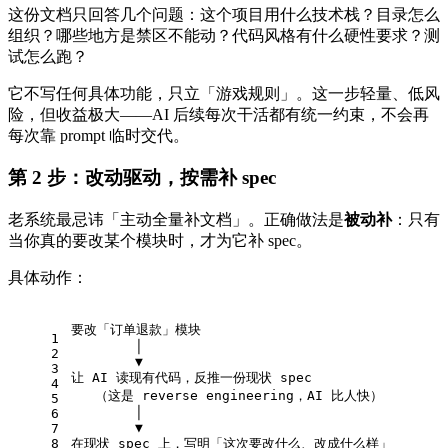
这份文档只回答几个问题：这个项目用什么技术栈？目录怎么
组织？哪些地方是禁区不能动？代码风格有什么硬性要求？测
试怎么跑？
它不写任何具体功能，只立「游戏规则」。这一步轻量、低风
险，但收益极大——AI 后续每次干活都有统一约束，不会再
每次靠 prompt 临时交代。
第 2 步：改动驱动，按需补 spec
老系统最忌讳「主动全量补文档」。正确做法是
被动补
：只有
当你真的要改某个模块时，才为它补 spec。
具体动作：
要改「订单退款」模块
1
        │
2
        ▼
3
让 AI 读现有代码，反推一份现状 spec
4
   （这是 reverse engineering，AI 比人快）
5
        │
6
        ▼
7
8
在现状 spec 上，写明「这次要改什么、改成什么样」