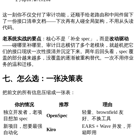
这一刻你不仅交付了审计功能，还顺手给老路由和中间件留下
了一份接口清单文档——下次再有人碰全局架构，不用从头读
代码。
老系统实战的要点
：核心不是「补全 spec」，而是
改动驱动
——碰哪里补哪里。审计日志横切了多个老模块，就趁机把它
们的接口现状一次性摸清并沉淀下来。两年后回头看，spec 覆
盖的部分越来越多，没覆盖的逐渐被重构替代。一次不用停业
务的温和迁移。
七、怎么选：一张决策表
把前文的所有信息压缩成一张表：
你的情况
推荐
理由
独立开发者，老项
轻量、brownfield 友
OpenSpec
目想加 spec
好、不换工具
新项目，想要最强
EARS + Wave 并发，开
Kiro
自动化
箱即用