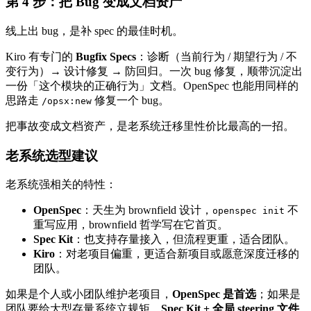
第 4 步：把 Bug 变成文档资产
线上出 bug，是补 spec 的最佳时机。
Kiro 有专门的
Bugfix Specs
：诊断（当前行为 / 期望行为 / 不
变行为）→ 设计修复 → 防回归。一次 bug 修复，顺带沉淀出
一份「这个模块的正确行为」文档。OpenSpec 也能用同样的
思路走
修复一个 bug。
/opsx:new
把事故变成文档资产，是老系统迁移里性价比最高的一招。
老系统选型建议
老系统强相关的特性：
OpenSpec
：天生为 brownfield 设计，
不
openspec init
重写应用，brownfield 哲学写在它首页。
Spec Kit
：也支持存量接入，但流程更重，适合团队。
Kiro
：对老项目偏重，更适合新项目或愿意深度迁移的
团队。
如果是个人或小团队维护老项目，
OpenSpec 是首选
；如果是
团队要给大型存量系统立规矩，
Spec Kit + 全局 steering 文件