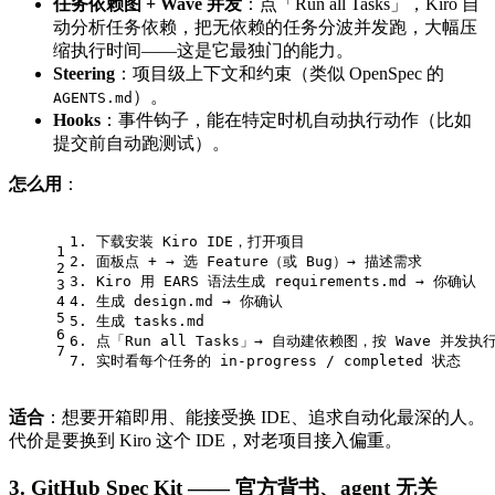
任务依赖图 + Wave 并发
：点「Run all Tasks」，Kiro 自
动分析任务依赖，把无依赖的任务分波并发跑，大幅压
缩执行时间——这是它最独门的能力。
Steering
：项目级上下文和约束（类似 OpenSpec 的
）。
AGENTS.md
Hooks
：事件钩子，能在特定时机自动执行动作（比如
提交前自动跑测试）。
怎么用
：
1. 下载安装 Kiro IDE，打开项目
1
2. 面板点 + → 选 Feature（或 Bug）→ 描述需求
2
3. Kiro 用 EARS 语法生成 requirements.md → 你确认
3
4
4. 生成 design.md → 你确认
5
5. 生成 tasks.md
6
6. 点「Run all Tasks」→ 自动建依赖图，按 Wave 并发执
7
7. 实时看每个任务的 in-progress / completed 状态
适合
：想要开箱即用、能接受换 IDE、追求自动化最深的人。
代价是要换到 Kiro 这个 IDE，对老项目接入偏重。
3. GitHub Spec Kit —— 官方背书、agent 无关