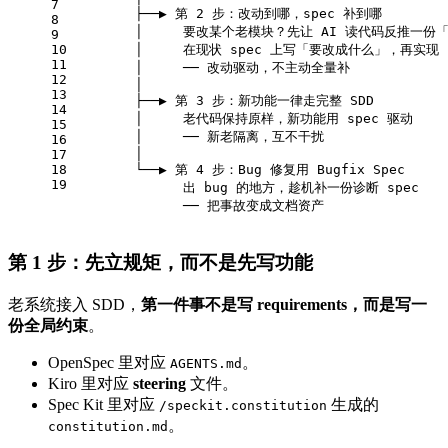
7
        ├──▶ 第 2 步：改动到哪，spec 补到哪
8
        │     要改某个老模块？先让 AI 读代码反推一份「
9
10
        │     在现状 spec 上写「要改成什么」，再实现
11
        │     ── 改动驱动，不主动全量补
12
        │
13
        ├──▶ 第 3 步：新功能一律走完整 SDD
14
        │     老代码保持原样，新功能用 spec 驱动
15
        │     ── 新老隔离，互不干扰
16
        │
17
18
        └──▶ 第 4 步：Bug 修复用 Bugfix Spec
19
              出 bug 的地方，趁机补一份诊断 spec
              ── 把事故变成文档资产
第 1 步：先立规矩，而不是先写功能
老系统接入 SDD，
第一件事不是写 requirements，而是写一
份全局约束
。
OpenSpec 里对应
。
AGENTS.md
Kiro 里对应
steering
文件。
Spec Kit 里对应
生成的
/speckit.constitution
。
constitution.md