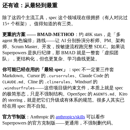
还有谁：从最轻到最重
除了这四个主流工具，spec 这个领域现在很拥挤（有人对比过
15+ 个框架）。值得知道的有三类。
更重的方案 —— BMAD-METHOD
：约 48K stars，走「多
agent 角色编排」路线——让 AI 分别扮演分析师、PM、架构
师、Scrum Master、开发，按敏捷流程跑完整 SDLC。如果说
Superpowers 是执行纪律，那 BMAD 就是一整套「虚拟团
队」，更结构化，但也更复杂、学习曲线更陡。
你可能已经在用的「最轻 spec」
：spec 不一定要三件套
Markdown。Cursor 的
、Claude Code 的
.cursorrules
、Cline 的
、Windsurf 的
CLAUDE.md
.clinerules
——这些项目级约束文件，本质上就是 spec
.windsurfrules
的极简形态，只是不强制结构。OpenSpec 的
、Kiro
AGENTS.md
的 steering，就是把它们升级成有体系的规范。很多人其实已
经在用 spec 而不自知。
官方节制版
：Anthropic 的
anthropics/skills
可以看作
Superpowers 的官方克制版——更通用，不强制删代码。