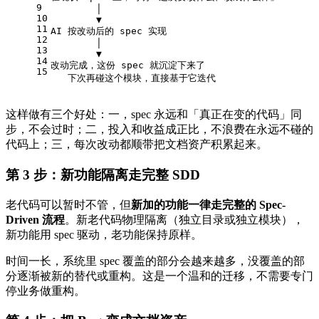
9
        │
10
        ▼
11
AI 按改动后的 spec 实现
12
        │
13
        ▼
14
改动完成，这份 spec 就沉淀下来了
15
   下次再碰这个模块，直接基于它迭代
这样做有三个好处：一，spec 永远和「真正在变的代码」同
步，不会过时；二，投入和收益成正比，不浪费在永远不碰的
代码上；三，每次改动都顺带把文档资产积累起来。
第 3 步：新功能隔离走完整 SDD
老代码可以暂时不管，但
新加的功能一律走完整的 Spec-
Driven 流程
。新老代码物理隔离（独立目录或独立模块），
新功能用 spec 驱动，老功能保持原样。
时间一长，系统里 spec 覆盖的部分会越来越多，没覆盖的部
分逐渐被新的替代或重构。这是一个温和的迁移，不需要专门
停业务做重构。