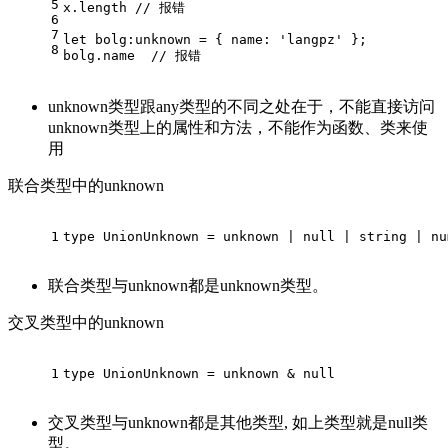
5
x.length 
// 报错
6
7
let 
bolg:
unknown = { 
name:
'langpz'
 };
8
bolg.name  
// 报错
unknown类型跟any类型的不同之处在于，不能直接访问
unknown类型上的属性和方法，不能作为函数、类来使
用
联合类型中的unknown
1
type
 UnionUnknown = unknown | 
null
 | 
string
 | 
nu
联合类型与unknown都是unknown类型。
交叉类型中的unknown
1
type
UnionUnknown
= unknown & 
null
交叉类型与unknown都是其他类型, 如上类型就是null类
型。