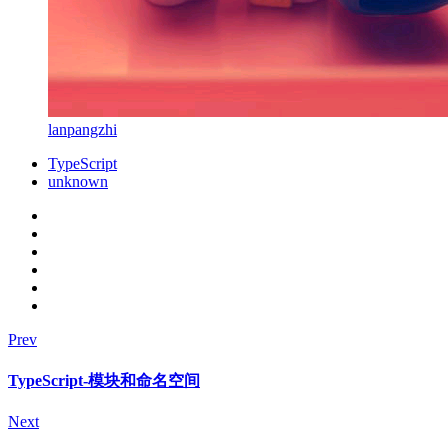
lanpangzhi
TypeScript
unknown
Prev
TypeScript-模块和命名空间
Next