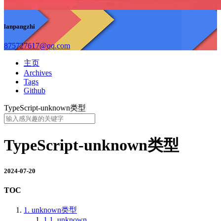
lanpangzhi
875727617@qq.com
主页
Archives
Tags
Github
TypeScript-unknown类型
TypeScript-unknown类型
2024-07-20
TOC
1.
unknown类型
1.1.
unknown