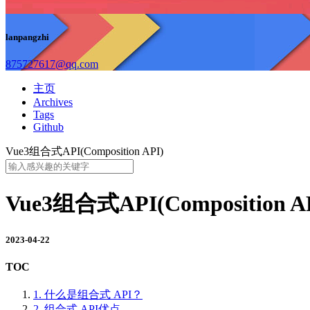
lanpangzhi
875727617@qq.com
主页
Archives
Tags
Github
Vue3组合式API(Composition API)
Vue3组合式API(Composition A
2023-04-22
TOC
1.
什么是组合式 API？
2.
组合式 API优点