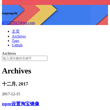
lanpangzhi
875727617@qq.com
主页
Archives
Tags
Github
Archives
Archives
十二月, 2017
2017-12-15
npm设置淘宝镜像