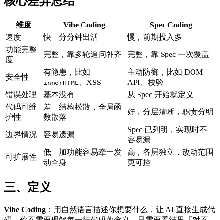
核心差异总结
维度
Vibe Coding
Spec Coding
速度
快，分分钟出活
慢，前期投入多
功能完整
完整，靠多轮追问补齐
完整，靠 Spec 一次覆盖
度
有隐患，比如
主动防御，比如 DOM
安全性
、XSS
API、校验
innerHTML
错误处理
基本没有
从 Spec 开始就定义
代码可维
差，结构松散，全局函
好，分层清晰，职责分明
护性
数散落
Spec 已列明，实现时不
边界情况
容易遗漏
容易漏
低，加功能容易牵一发
高，各层独立，改动范围
可扩展性
动全身
更可控
三、定义
Vibe Coding
：用自然语言描述你想要什么，让 AI 直接生成代
码。你不需要理解每一行代码的含义，只需要看结果「对不