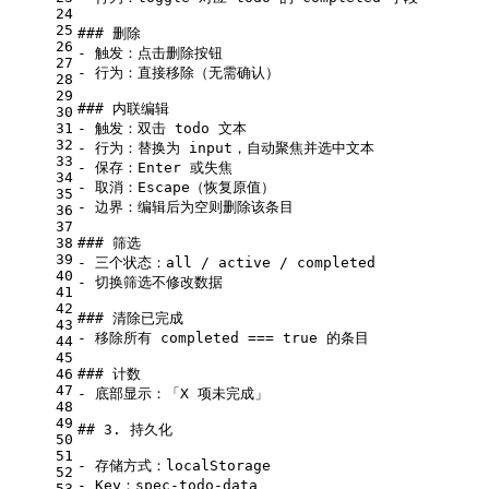
24
25
### 删除
26
- 
触发：点击删除按钮
27
- 
行为：直接移除（无需确认）
28
29
### 内联编辑
30
31
- 
触发：双击 todo 文本
32
- 
行为：替换为 input，自动聚焦并选中文本
33
- 
保存：Enter 或失焦
34
- 
取消：Escape（恢复原值）
35
- 
边界：编辑后为空则删除该条目
36
37
38
### 筛选
39
- 
三个状态：all / active / completed
40
- 
切换筛选不修改数据
41
42
### 清除已完成
43
- 
移除所有 completed === true 的条目
44
45
46
### 计数
47
- 
底部显示：「X 项未完成」
48
49
## 3. 持久化
50
51
- 
存储方式：localStorage
52
- 
Key：spec-todo-data
53