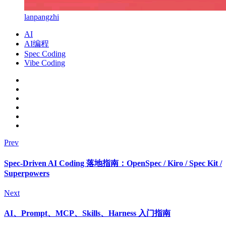
lanpangzhi
AI
AI编程
Spec Coding
Vibe Coding
Prev
Spec-Driven AI Coding 落地指南：OpenSpec / Kiro / Spec Kit /
Superpowers
Next
AI、Prompt、MCP、Skills、Harness 入门指南