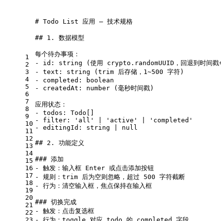
# Todo List 应用 — 技术规格
## 1. 数据模型
每个待办事项：
1
- 
id: string (使用 crypto.randomUUID，回退到时间
2
3
- 
text: string (trim 后存储，1~500 字符)
4
- 
completed: boolean
5
- 
createdAt: number (毫秒时间戳)
6
7
应用状态：
8
- 
todos: Todo[]
9
- 
filter: 'all' | 'active' | 'completed'
10
- 
editingId: string | null
11
12
## 2. 功能定义
13
14
### 添加
15
16
- 
触发：输入框 Enter 或点击添加按钮
17
- 
规则：trim 后为空则忽略，超过 500 字符截断
18
- 
行为：清空输入框，焦点保持在输入框
19
20
### 切换完成
21
- 
触发：点击复选框
22
23
- 
行为：toggle 对应 todo 的 completed 字段