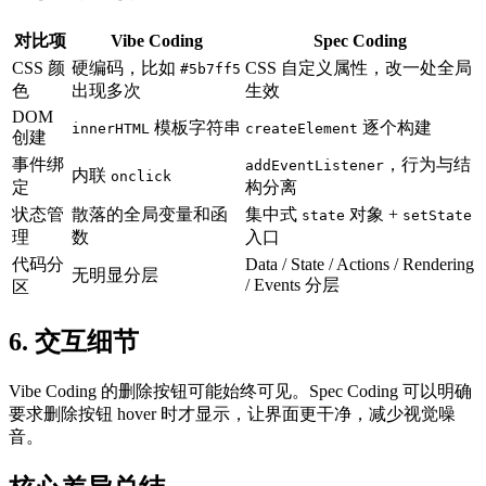
对比项
Vibe Coding
Spec Coding
CSS 颜
硬编码，比如
CSS 自定义属性，改一处全局
#5b7ff5
色
出现多次
生效
DOM
模板字符串
逐个构建
innerHTML
createElement
创建
事件绑
，行为与结
addEventListener
内联
onclick
定
构分离
状态管
散落的全局变量和函
集中式
对象 +
state
setState
理
数
入口
代码分
Data / State / Actions / Rendering
无明显分层
/ Events 分层
区
6. 交互细节
Vibe Coding 的删除按钮可能始终可见。Spec Coding 可以明确
要求删除按钮 hover 时才显示，让界面更干净，减少视觉噪
音。