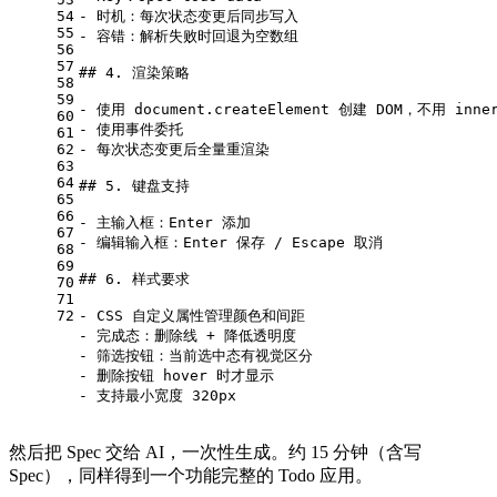
54
- 
时机：每次状态变更后同步写入
55
- 
容错：解析失败时回退为空数组
56
57
## 4. 渲染策略
58
59
- 
使用 document.createElement 创建 DOM，不用 inn
60
- 
使用事件委托
61
62
- 
每次状态变更后全量重渲染
63
64
## 5. 键盘支持
65
66
- 
主输入框：Enter 添加
67
- 
编辑输入框：Enter 保存 / Escape 取消
68
69
## 6. 样式要求
70
71
72
- 
CSS 自定义属性管理颜色和间距
- 
完成态：删除线 + 降低透明度
- 
筛选按钮：当前选中态有视觉区分
- 
删除按钮 hover 时才显示
- 
支持最小宽度 320px
然后把 Spec 交给 AI，一次性生成。约 15 分钟（含写
Spec），同样得到一个功能完整的 Todo 应用。