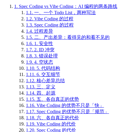
1.
Spec Coding vs Vibe Coding：AI 编程的两条路线
1.1.
一、一个 Todo List，两种写法
1.2.
Vibe Coding 的过程
1.3.
Spec Coding 的过程
1.4.
过程差异
1.5.
二、产出差异：看得见的和看不见的
1.6.
1. 安全性
1.7.
2. ID 冲突
1.8.
3. 错误处理
1.9.
4. 空状态
1.10.
5. 代码结构
1.11.
6. 交互细节
1.12.
核心差异总结
1.13.
三、定义
1.14.
四、起源
1.15.
五、各自真正的优势
1.16.
Vibe Coding 的优势不只是「快」
1.17.
Spec Coding 的优势不只是「规范」
1.18.
六、各自真正的代价
1.19.
Vibe Coding 的代价
1.20.
Spec Coding 的代价