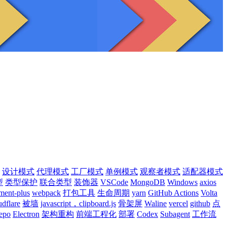
设计模式
代理模式
工厂模式
单例模式
观察者模式
适配器模式
型
类型保护
联合类型
装饰器
VSCode
MongoDB
Windows
axios
ment-plus
webpack
打包工具
生命周期
yarn
GitHub Actions
Volta
udflare
被墙
javascript，clipboard.js
骨架屏
Waline
vercel
github
点
epo
Electron
架构重构
前端工程化
部署
Codex
Subagent
工作流