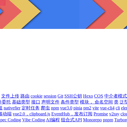
文件上传
路由
cookie
session
Git
SSH公钥
Hexo
COS
中介者模式
件委托
基础类型
接口
声明文件
条件类型
模块， 命名空间
类
泛
组
nativefier
定时任务
爬虫
npm
vue3.0
pinia
pm2
vite
vue-cli4
cli
ele
移动端
vue2.0，clipboard.js
EventHub，发布订阅
Promise
v2ray
clo
pec Coding
Vibe Coding
AI编程
组合式API
Monorepo
pnpm
Turbor