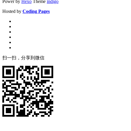
Power by
Hexo
Theme
indigo
Hosted by
Coding Pages
扫一扫，分享到微信