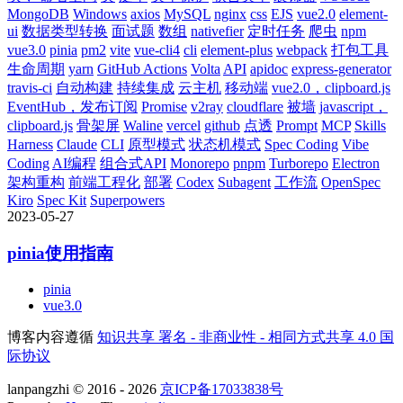
MongoDB
Windows
axios
MySQL
nginx
css
EJS
vue2.0
element-
ui
数据类型转换
面试题
数组
nativefier
定时任务
爬虫
npm
vue3.0
pinia
pm2
vite
vue-cli4
cli
element-plus
webpack
打包工具
生命周期
yarn
GitHub Actions
Volta
API
apidoc
express-generator
travis-ci
自动构建
持续集成
云主机
移动端
vue2.0，clipboard.js
EventHub，发布订阅
Promise
v2ray
cloudflare
被墙
javascript，
clipboard.js
骨架屏
Waline
vercel
github
点透
Prompt
MCP
Skills
Harness
Claude
CLI
原型模式
状态机模式
Spec Coding
Vibe
Coding
AI编程
组合式API
Monorepo
pnpm
Turborepo
Electron
架构重构
前端工程化
部署
Codex
Subagent
工作流
OpenSpec
Kiro
Spec Kit
Superpowers
2023-05-27
pinia使用指南
pinia
vue3.0
博客内容遵循
知识共享 署名 - 非商业性 - 相同方式共享 4.0 国
际协议
lanpangzhi © 2016 - 2026
京ICP备17033838号