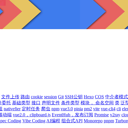
文件上传
路由
cookie
session
Git
SSH公钥
Hexo
COS
中介者模式
件委托
基础类型
接口
声明文件
条件类型
模块， 命名空间
类
泛
组
nativefier
定时任务
爬虫
npm
vue3.0
pinia
pm2
vite
vue-cli4
cli
ele
移动端
vue2.0，clipboard.js
EventHub，发布订阅
Promise
v2ray
clo
pec Coding
Vibe Coding
AI编程
组合式API
Monorepo
pnpm
Turbor