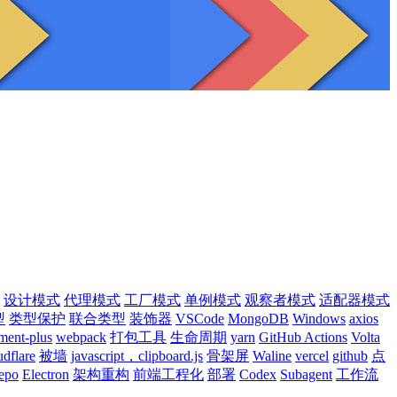
设计模式
代理模式
工厂模式
单例模式
观察者模式
适配器模式
型
类型保护
联合类型
装饰器
VSCode
MongoDB
Windows
axios
ment-plus
webpack
打包工具
生命周期
yarn
GitHub Actions
Volta
udflare
被墙
javascript，clipboard.js
骨架屏
Waline
vercel
github
点
epo
Electron
架构重构
前端工程化
部署
Codex
Subagent
工作流