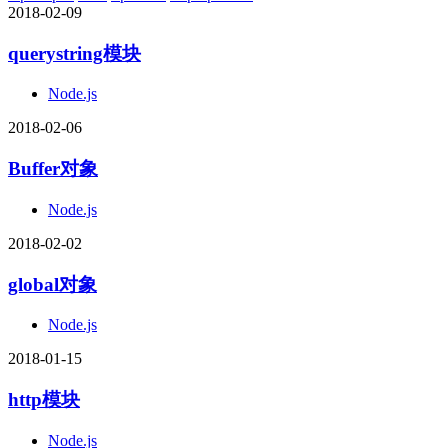
2018-02-09
querystring模块
Node.js
2018-02-06
Buffer对象
Node.js
2018-02-02
global对象
Node.js
2018-01-15
http模块
Node.js